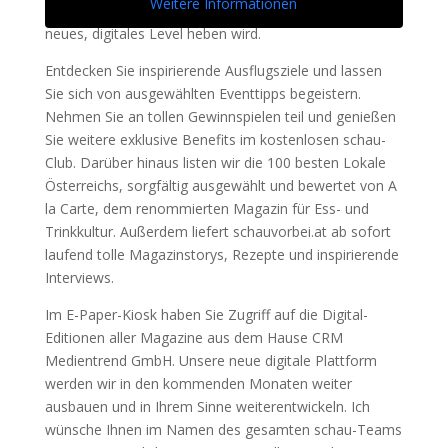
Weitere Informationen
neue Website, die das schau-Magazinerlebnis auf ein
neues, digitales Level heben wird.
Entdecken Sie inspirierende Ausflugsziele und lassen
Sie sich von ausgewählten Eventtipps begeistern.
Nehmen Sie an tollen Gewinnspielen teil und genießen
Sie weitere exklusive Benefits im kostenlosen schau-
Club. Darüber hinaus listen wir die 100 besten Lokale
Österreichs, sorgfältig ausgewählt und bewertet von A
la Carte, dem renommierten Magazin für Ess- und
Trinkkultur. Außerdem liefert schauvorbei.at ab sofort
laufend tolle Magazinstorys, Rezepte und inspirierende
Interviews.
Im E-Paper-Kiosk haben Sie Zugriff auf die Digital-
Editionen aller Magazine aus dem Hause CRM
Medientrend GmbH. Unsere neue digitale Plattform
werden wir in den kommenden Monaten weiter
ausbauen und in Ihrem Sinne weiterentwickeln. Ich
wünsche Ihnen im Namen des gesamten schau-Teams